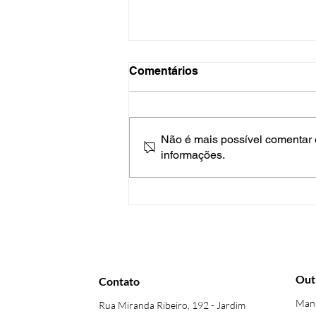
Comentários
Não é mais possível comentar e
informações.
Integrações poderosas:
Como o GoTo Connect
melhora a experiência do
cliente com CRMs e ERPs?
Out
Contato
Manu
Rua Miranda Ribeiro, 192 - Jardim