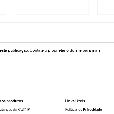
sta publicação. Contate o proprietário do site para mais
Como uma plataforma de
Omn
comunicação omnichannel
Conn
em nuvem fortalece as
defi
PMEs?
com
ros produtos
Links Úteis
tenção de PABX IP
Políticas de
Privacidade