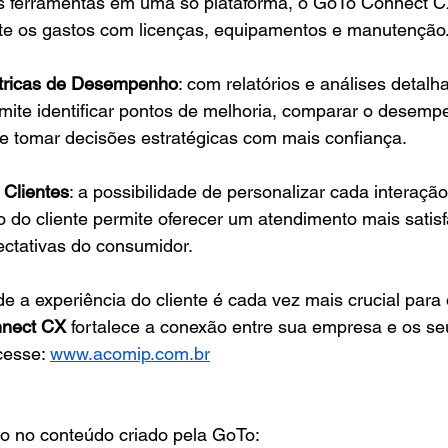
as ferramentas em uma só plataforma, o GoTo Connect C
nte os gastos com licenças, equipamentos e manutenção
tricas de Desempenho
: com relatórios e análises detal
ite identificar pontos de melhoria, comparar o desemp
 e tomar decisões estratégicas com mais confiança.
 Clientes
: a possibilidade de personalizar cada interaç
o do cliente permite oferecer um atendimento mais satisfa
ectativas do consumidor.
 a experiência do cliente é cada vez mais crucial para
nect CX
 fortalece a conexão entre sua empresa e os seu
esse: 
www.acomip.com.br
do no conteúdo criado pela GoTo: 