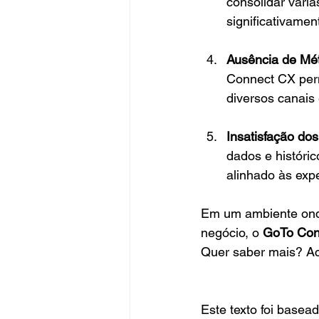
consolidar vári
significativame
Ausência de Mé
Connect CX perm
diversos canais
Insatisfação dos
dados e históric
alinhado às exp
Em um ambiente onde
negócio, o 
GoTo Con
Quer saber mais? Ac
Este texto foi basea