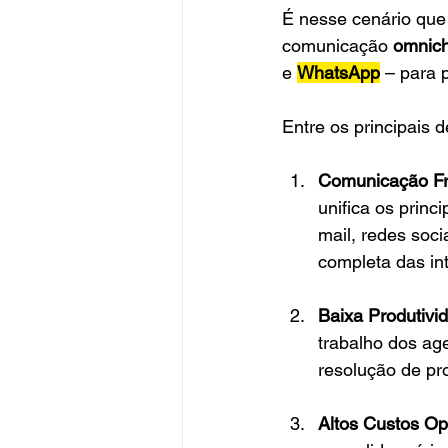
É nesse cenário que
comunicação 
omnic
e 
WhatsApp
– para 
Entre os principais 
Comunicação F
unifica os princ
mail, redes soc
completa das in
Baixa Produtivi
trabalho dos ag
resolução de pr
Altos Custos Op