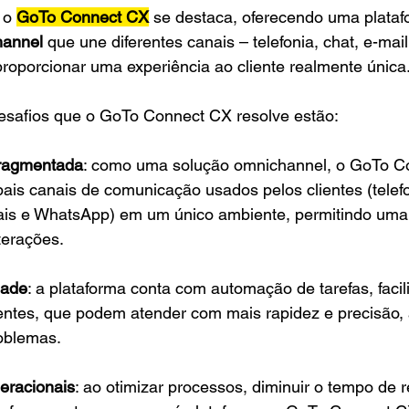
 o 
GoTo Connect CX
 se destaca, oferecendo uma plataf
hannel
 que une diferentes canais – telefonia, chat, e-mail
proporcionar uma experiência ao cliente realmente única
desafios que o GoTo Connect CX resolve estão:
ragmentada
: como uma solução omnichannel, o GoTo C
ipais canais de comunicação usados pelos clientes (telefo
iais e WhatsApp) em um único ambiente, permitindo uma
terações.
dade
: a plataforma conta com automação de tarefas, facil
entes, que podem atender com mais rapidez e precisão, 
oblemas.
eracionais
: ao otimizar processos, diminuir o tempo de 