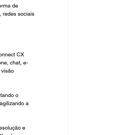
orma de 
, redes sociais 
.
onnect CX 
ne, chat, e-
 visão 
itando o 
agilizando a 
resolução e 