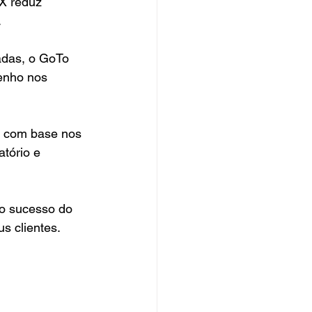
X reduz 
.
hadas, o GoTo 
enho nos 
ão com base nos 
tório e 
 o sucesso do 
s clientes. 