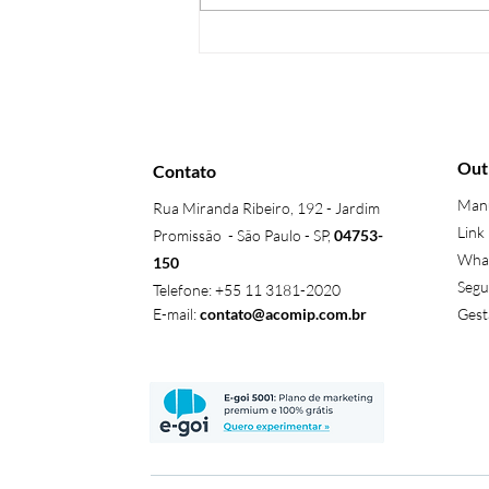
Adeus ao número? A
comunicação entra
oficialmente na era dos
nomes de usuário.
Out
Contato
Manu
Rua Miranda Ribeiro, 192 - Jardim
Link
Promissão - São Paulo - SP,
04753-
What
150
Segu
Telefone: +55 11 3181-2020
E-mail:
contato@acomip.com.br
Gest