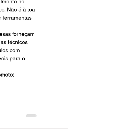
almente no 
o. Não é à toa 
m ferramentas 
esas forneçam 
as técnicos 
ulos com 
eis para o 
emoto: 