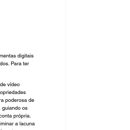
entas digitais 
dos. Para ter 
de vídeo 
ropriedades 
ra poderosa de 
, guiando os 
conta própria. 
minar a lacuna 