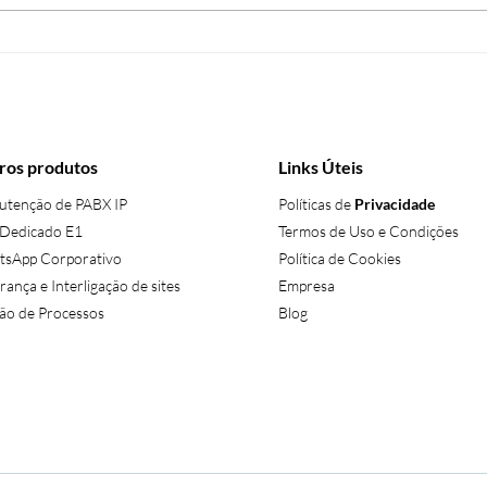
Por que o GoTo Connect
GoTo
está superando o
para
RingCentral em 2025?
melh
ros produtos
Links Úteis
tenção de PABX IP
Políticas de
Privacidade
 Dedicado E1
Termos de Uso e Condições
sApp Corporativo
Política de Cookies
rança e Interligação de sites
Empresa
ão de Processos
Blog