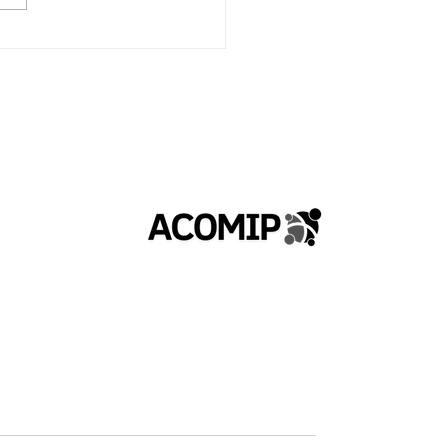
 Training: O segredo
 treinar mais pessoas,
or e em menos tempo.