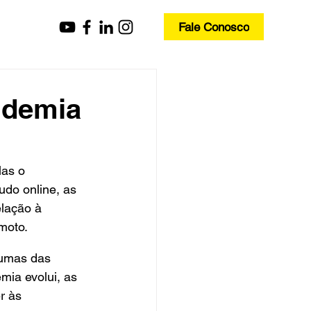
Fale Conosco
ndemia
as o 
udo online, as 
lação à 
moto.
gumas das 
ia evolui, as 
r às 