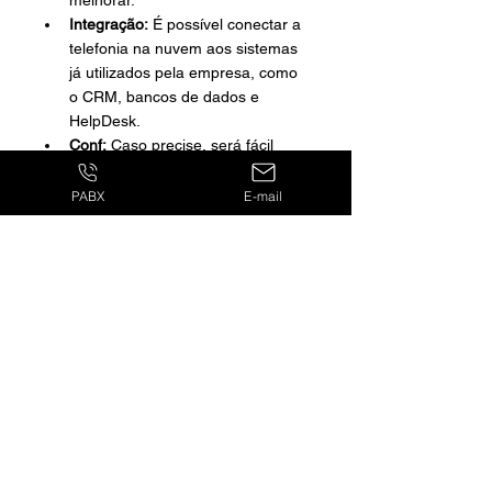
melhorar. 
Integração:
 É possível conectar a 
telefonia na nuvem aos sistemas 
já utilizados pela empresa, como 
o CRM, bancos de dados e 
HelpDesk.
Conf:
 Caso precise, será fácil 
colocar outra pessoa ou até 
transferir a ligação e já resolver a 
PABX
E-mail
questão no mesmo minuto.
URA:
 Melhora o atendimento ao 
cliente, oferece informações e 
esclarece dúvidas sem a 
intervenção de um atendente.